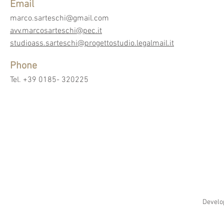
Email
marco.sarteschi@gmail.com
avv.marcosarteschi@pec.it
studioass.sarteschi@progettostudio.legalmail.it
Phone
Tel. +39 0185- 320225
©2025 Studio Legale 
Studio Legale - Tributari
Corso Gariba
Legge Profess
Develo